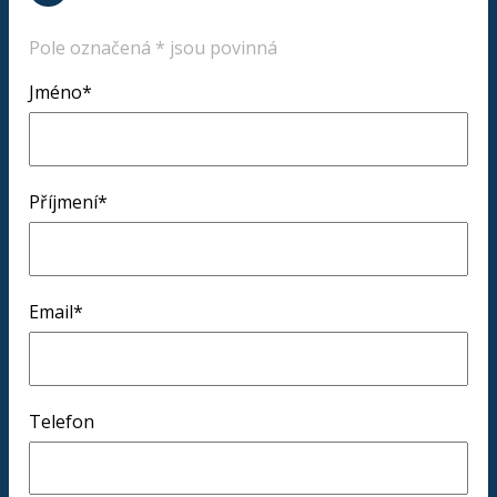
Pole označená * jsou povinná
Jméno*
Příjmení*
Email*
Telefon